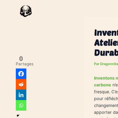
Aller
au
contenu
Inven
Ateli
Durab
0
Partages
Par
Dragonnit
Inventons n
carbone
n’e
fresque. C’e
pour réfléch
changements
apporter da