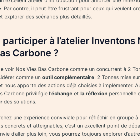
n excellent atelier d’introduction pour amorcer une réflexi
 Par contre, il peut être frustrant pour ceux qui veulent cr
 explorer des scénarios plus détaillés.
l participer à l’atelier Inventons
Bas Carbone ?
de voir Nos Vies Bas Carbone comme un concurrent à 2 To
nsidérer comme un
outil complémentaire
. 2 Tonnes mise sur
et nous apporte des actions déjà choisies à implémenter. Au
s Carbone privilégie
l’échange
et
la réflexion
personnelle
er
des solutions.
rchez une expérience conviviale pour réfléchir en groupe à
concrets et atteignables, c’est un excellent point de dépar
vie d’aller plus loin, vous pourrez toujours explorer d’autr