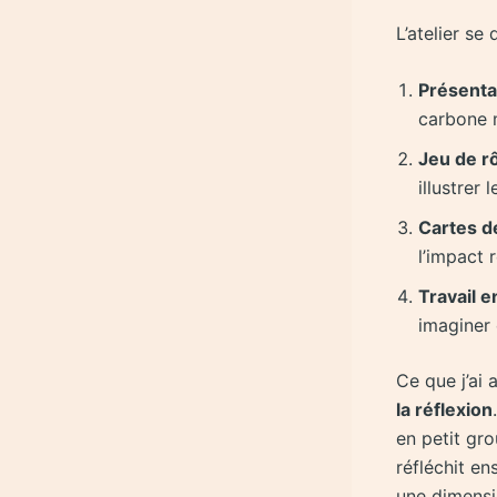
L’atelier se
Présenta
carbone m
Jeu de rô
illustrer
Cartes de
l’impact 
Travail e
imaginer 
Ce que j’ai 
la réflexion
en petit gr
réfléchit en
une dimensi