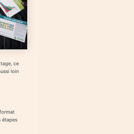
rtage, ce
ussi loin
 format
s étapes