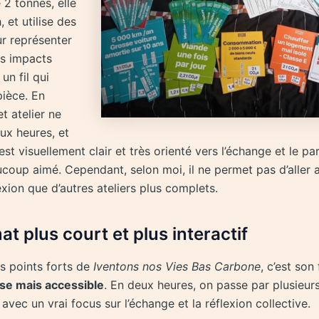
 2 tonnes, elle
, et utilise des
ur représenter
ts impacts
un fil qui
pièce. En
t atelier ne
ux heures, et
l est visuellement clair et très orienté vers l’échange et le pa
ucoup aimé. Cependant, selon moi, il ne permet pas d’aller a
exion que d’autres ateliers plus complets.
t plus court et plus interactif
os points forts de
Iventons nos Vies Bas Carbone
, c’est son
nse mais accessible
. En deux heures, on passe par plusieur
 avec un vrai focus sur l’échange et la réflexion collective.