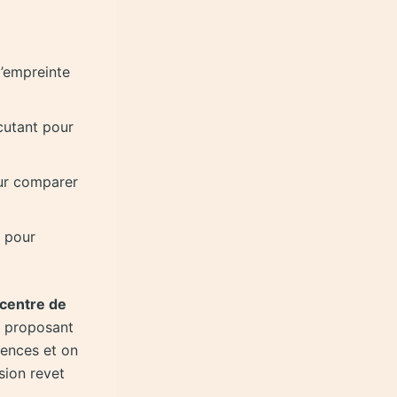
’empreinte
cutant pour
ur comparer
 pour
 centre de
et proposant
iences et on
sion revet