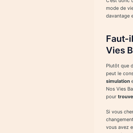
C’est donc u
mode de vie.
davantage et
Faut-i
Vies 
Plutôt que 
peut le co
simulation
Nos Vies Ba
pour
trouv
Si vous che
changements 
vous avez en