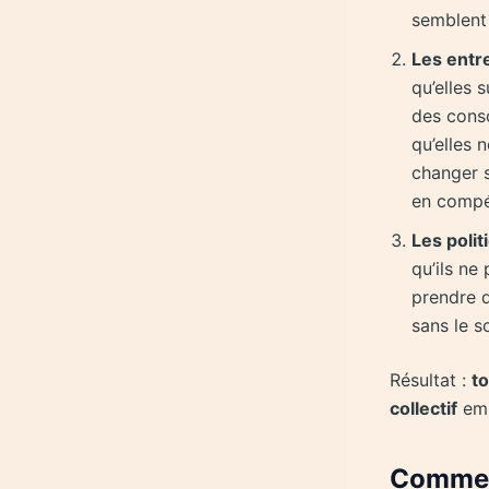
semblent 
Les entr
qu’elles 
des cons
qu’elles 
changer 
en compét
Les polit
qu’ils ne
prendre 
sans le s
Résultat :
t
collectif
emp
Comment