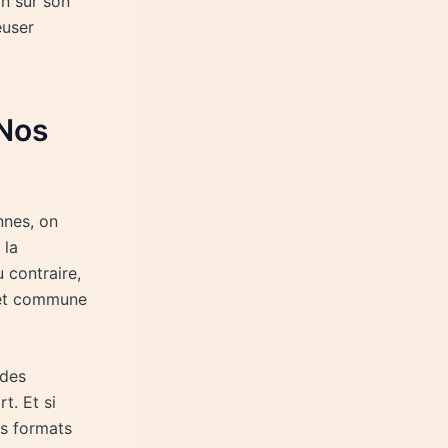
on sur son
euser
 Nos
nnes, on
 la
 contraire,
 et commune
 des
t. Et si
es formats