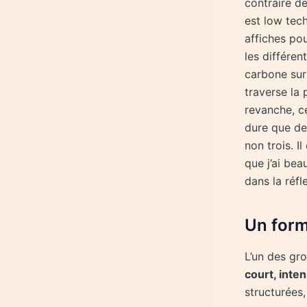
contraire de
est low tech
affiches po
les différen
carbone sur 
traverse la 
revanche, ce
dure que de
non trois. I
que j’ai bea
dans la réfl
Un forma
L’un des gr
court, inte
structurées,