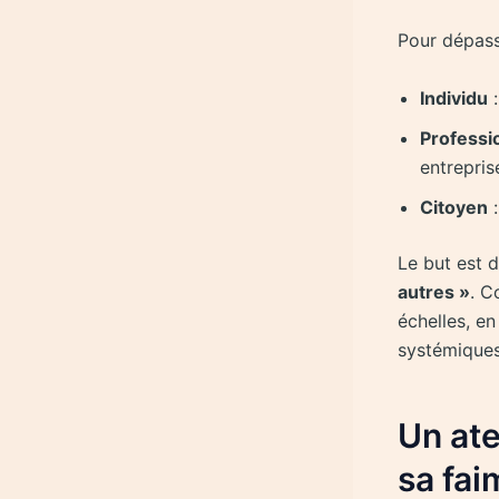
Pour dépasse
Individu
:
Professi
entrepris
Citoyen
:
Le but est d
autres »
. C
échelles, e
systémiques,
Un ate
sa fai