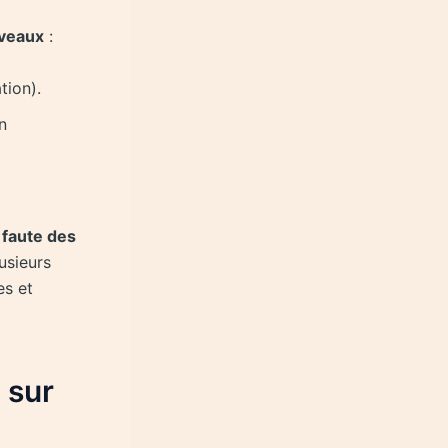
iveaux
:
tion).
n
a faute des
usieurs
es et
 sur