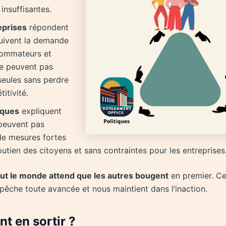
insuffisantes.
eprises
répondent
suivent la demande
ommateurs et
ne peuvent pas
seules sans perdre
itivité.
iques
expliquent
 peuvent pas
de mesures fortes
outien des citoyens et sans contraintes pour les entreprises
out le monde attend que les autres bougent
en premier. C
êche toute avancée et nous maintient dans l’inaction.
 en sortir ?