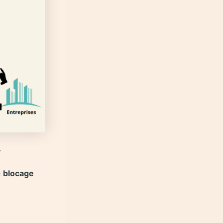
.
e
blocage