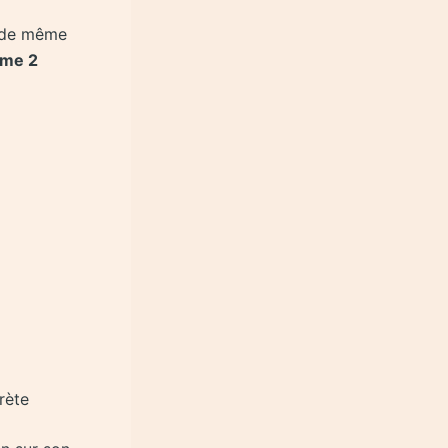
ut de même
mme 2
rète