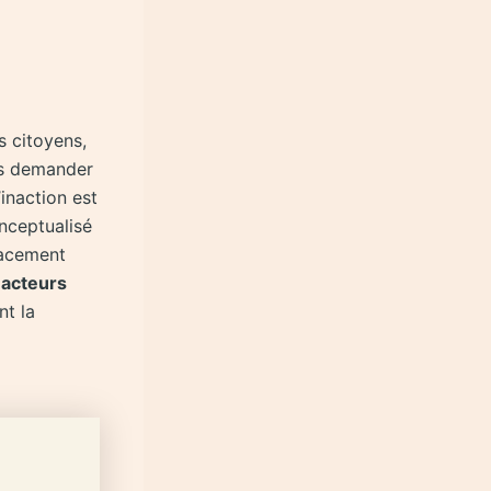
s citoyens,
ous demander
’inaction est
onceptualisé
cacement
 acteurs
nt la